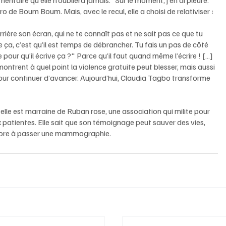
aire qu’elle n’oubliera jamais. “Sur le moment, j’en ai pleuré. 
de Boum Boum. Mais, avec le recul, elle a choisi de relativiser :
rrière son écran, qui ne te connaît pas et ne sait pas ce que tu 
ça, c’est qu’il est temps de débrancher. Tu fais un pas de côté 
e pour qu’il écrive ça ?" Parce qu’il faut quand même l’écrire ! […] 
montrent à quel point la violence gratuite peut blesser, mais aussi 
our continuer d’avancer. Aujourd’hui, Claudia Tagbo transforme 
lle est marraine de Ruban rose, une association qui milite pour 
x patientes. Elle sait que son témoignage peut sauver des vies, 
core à passer une mammographie.