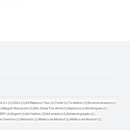
vie
1 post
1 post
1 post
1 post
1 post
1 post
 de C1
(1)
2026
(1)
48 Rebecca Tour
(1)
7e Art
(1)
7e édition
(1)
8e anniversaire
(1)
1 post
1 post
1 post
1 post
1 post
1)
Abigail Alexandre
(1)
Alix Didier Fils-Aimé
(1)
Alpacino
(1)
Amériques
(1)
1 post
1 post
2 posts
1 post
1 post
HERY
(1)
Argent
(1)
Art Haïtien
(2)
Art oratoire
(1)
Artiste engagée
(1)
1 post
1 post
1 post
2 posts
re Chemins
(1)
Atalanta
(1)
Atletico de Madrid
(1)
Atlético de Madrid
(2)