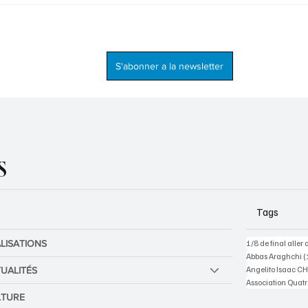
ans le paysage artistique
Écrire pour surmonter
rel haïtien
l’impossible, le récit de 
d’une rescapée
S'abonner a la newsletter
S
Tags
LISATIONS
1/8 de final aller
Abbas Araghchi
(
Angelito Isaac C
UALITÉS
Association Quat
LTURE