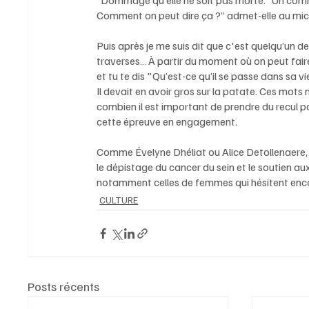
“Dommage qu’elle ne soit pas morte.” Un comment
Comment on peut dire ça ?” admet-elle au micro 
Puis après je me suis dit que c'est quelqu’un de
traverses… À partir du moment où on peut faire 
et tu te dis "Qu’est-ce qu’il se passe dans sa vi
Il devait en avoir gros sur la patate. Ces mots 
combien il est important de prendre du recul p
cette épreuve en engagement. 
Comme Évelyne Dhéliat ou Alice Detollenaere, e
le dépistage du cancer du sein et le soutien au
notamment celles de femmes qui hésitent en
CULTURE
Posts récents