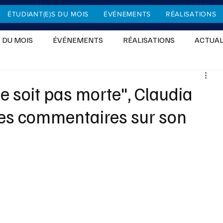
ÉTUDIANT(E)S DU MOIS
ÉVÉNEMENTS
RÉALISATIONS
 DU MOIS
ÉVÉNEMENTS
RÉALISATIONS
ACTUAL
SPORT
MODE & LIFE STYLE
DIVERTISSEMENTS
 soit pas morte", Claudia
les commentaires sur son
SOCIÉTÉ
CINÉMA
ÉCOLOGIE & ENVIRONNEMENT