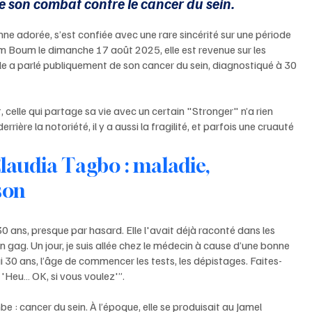
de son combat contre le cancer du sein.
e adorée, s’est confiée avec une rare sincérité sur une période 
m Boum le dimanche 17 août 2025, elle est revenue sur les 
lle a parlé publiquement de son cancer du sein, diagnostiqué à 30 
, celle qui partage sa vie avec un certain "Stronger" n’a rien 
rière la notoriété, il y a aussi la fragilité, et parfois une cruauté 
laudia Tagbo : maladie, 
son
 ans, presque par hasard. Elle l'avait déjà raconté dans les 
ag. Un jour, je suis allée chez le médecin à cause d’une bonne 
, j’ai 30 ans, l’âge de commencer les tests, les dépistages. Faites-
'Heu… OK, si vous voulez'”.
 : cancer du sein. À l’époque, elle se produisait au Jamel 