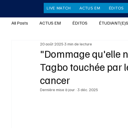
LIVE MATCH
ACTUS EM
ÉDITOS
All Posts
ACTUS EM
ÉDITOS
ÉTUDIANT(E)S
20 août 2025
3 min de lecture
ACTUALITÉS INTERNATIONALES
CULTURE
"Dommage qu'elle ne
Tagbo touchée par 
TECHNOLOGIES & INNOVATIONS
MUSIQUE
cancer
Dernière mise à jour :
3 déc. 2025