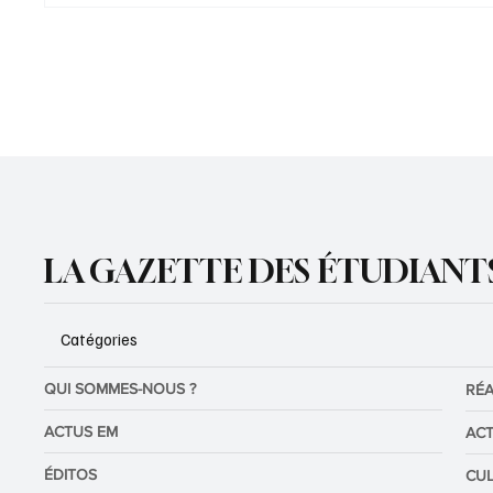
la culture devient promesse
outil d
d’avenir
et cultu
LA GAZETTE DES ÉTUDIANT
Catégories
QUI SOMMES-NOUS ?
RÉA
ACTUS EM
ACT
ÉDITOS
CU