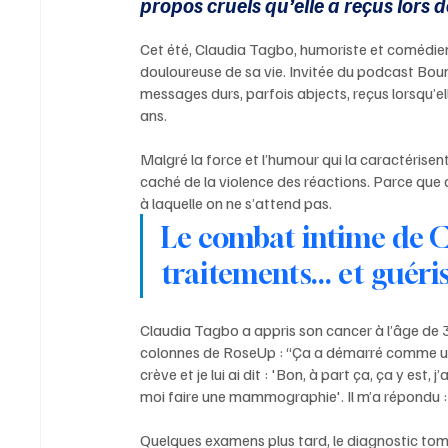
propos cruels qu’elle a reçus lors 
Cet été, Claudia Tagbo, humoriste et comédienn
douloureuse de sa vie. Invitée du podcast Bou
messages durs, parfois abjects, reçus lorsqu’e
ans.
Malgré la force et l’humour qui la caractérisent
caché de la violence des réactions. Parce que der
à laquelle on ne s’attend pas.
Le combat intime de C
traitements... et guéri
Claudia Tagbo a appris son cancer à l’âge de 30
colonnes de RoseUp : “Ça a démarré comme un g
crève et je lui ai dit : 'Bon, à part ça, ça y est
moi faire une mammographie'. Il m’a répondu : 
Quelques examens plus tard, le diagnostic tombe