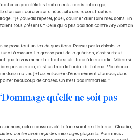
ronter en parallèle les traitements lourds : chirurgie, 
le d’un sein, qui a ensuite nécessité une reconstruction. 
e. "Je pouvais répéter, jouer, courir et aller faire mes soins. En 
aient tous présents." Celle qui a pris position contre Ary Abittan 
n se pose tout un tas de questions. Passer par la chimio, la 
 fur et à mesure. La grosse part de la guérison, c’est surtout 
at que tu vas mener toi, toute seule, face à la maladie. Même si 
bien pris en main, c’est un truc de l’ordre de l’intime. Ma chance 
mme dans ma vie. J’étais entourée d’énormément d’amour, donc 
 porter beaucoup de choses. On n’est pas immortels. "
 “Dommage qu’elle ne soit pas 
onsciences, cela a aussi révélé la face sombre d’Internet. Claudia, 
cistes, confie avoir reçu des messages glaçants. Parmi eux : 