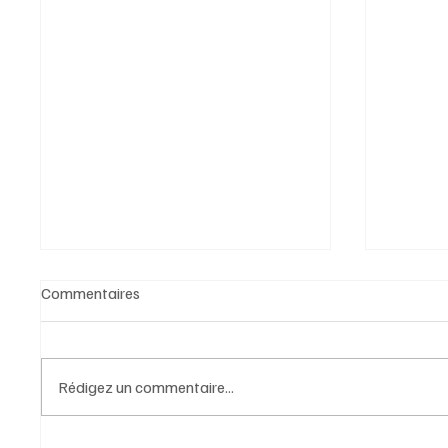
Commentaires
Rédigez un commentaire...
Festival Culturel KOJES, quand
La Fabr