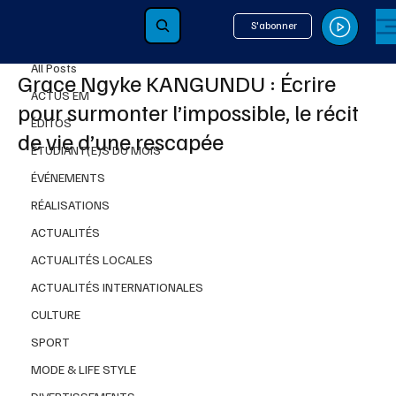
S'abonner
All Posts
12 nov. 2025
4 min de lecture
All Posts
Grace Ngyke KANGUNDU : Écrire
ACTUS EM
pour surmonter l’impossible, le récit
ÉDITOS
de vie d’une rescapée
ÉTUDIANT(E)S DU MOIS
ÉVÉNEMENTS
RÉALISATIONS
ACTUALITÉS
ACTUALITÉS LOCALES
ACTUALITÉS INTERNATIONALES
CULTURE
SPORT
MODE & LIFE STYLE