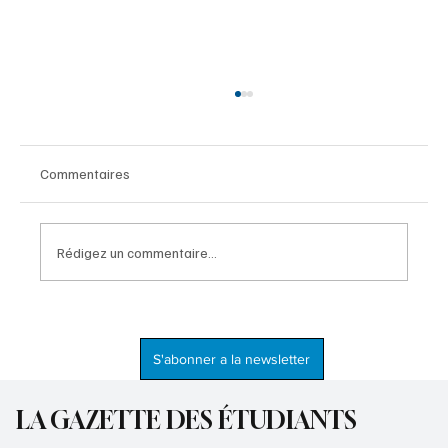
Commentaires
Rédigez un commentaire...
La Fabrique des Arts, un nouvel outil dans le
paysage artistique et culturel haïtien
S'abonner a la newsletter
LA GAZETTE DES ÉTUDIANTS