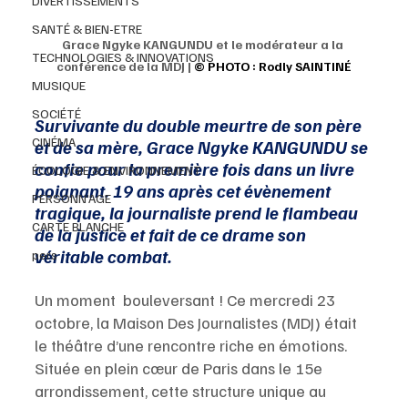
DIVERTISSEMENTS
SANTÉ & BIEN-ETRE
Grace Ngyke KANGUNDU et le modérateur a la 
TECHNOLOGIES & INNOVATIONS
conférence de la MDJ | 
© PHOTO : Rodly SAINTINÉ
MUSIQUE
SOCIÉTÉ
Survivante du double meurtre de son père 
CINÉMA
et de sa mère, Grace Ngyke KANGUNDU se 
confie pour la première fois dans un livre 
ÉCOLOGIE & ENVIRONNEMENT
poignant. 19 ans après cet évènement 
PERSONN'AGE
tragique, la journaliste prend le flambeau 
CARTE BLANCHE
de la justice et fait de ce drame son  
véritable combat.
pers
Un moment  bouleversant ! Ce mercredi 23 
octobre, la Maison Des Journalistes (MDJ) était 
le théâtre d’une rencontre riche en émotions. 
Située en plein cœur de Paris dans le 15e 
arrondissement, cette structure unique au 