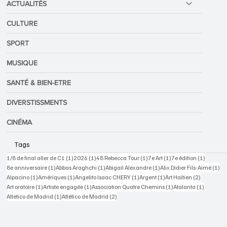
ACTUALITÉS
CULTURE
SPORT
MUSIQUE
SANTÉ & BIEN-ETRE
DIVERSTISSMENTS
CINÉMA
Tags
1 post
1 post
1 post
1 post
1 post
1/8 de final aller de C1
(1)
2026
(1)
48 Rebecca Tour
(1)
7e Art
(1)
7e édition
(1)
1 post
1 post
1 post
1 p
8e anniversaire
(1)
Abbas Araghchi
(1)
Abigail Alexandre
(1)
Alix Didier Fils-Aimé
(1)
1 post
1 post
1 post
1 post
2 posts
Alpacino
(1)
Amériques
(1)
Angelito Isaac CHERY
(1)
Argent
(1)
Art Haïtien
(2)
1 post
1 post
1 post
1 post
Art oratoire
(1)
Artiste engagée
(1)
Association Quatre Chemins
(1)
Atalanta
(1)
1 post
2 posts
Atletico de Madrid
(1)
Atlético de Madrid
(2)