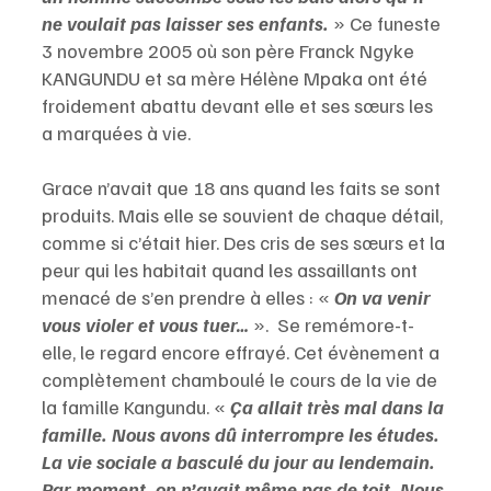
ne voulait pas laisser ses enfants. 
» Ce funeste 
3 novembre 2005 où son père Franck Ngyke 
KANGUNDU et sa mère Hélène Mpaka ont été 
froidement abattu devant elle et ses sœurs les 
a marquées à vie.
Grace n’avait que 18 ans quand les faits se sont 
produits. Mais elle se souvient de chaque détail, 
comme si c’était hier. Des cris de ses sœurs et la 
peur qui les habitait quand les assaillants ont 
menacé de s’en prendre à elles : « 
On va venir 
vous violer et vous tuer…
 ».  Se remémore-t-
elle, le regard encore effrayé. Cet évènement a 
complètement chamboulé le cours de la vie de 
la famille Kangundu. « 
Ça allait très mal dans la 
famille. Nous avons dû interrompre les études. 
La vie sociale a basculé du jour au lendemain. 
Par moment, on n’avait même pas de toit. Nous 