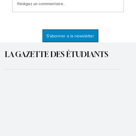
Rédigez un commentaire...
Salomon (Salil) LIRA, une voix au service de
l'évangile
S'abonner a la newsletter
LA GAZETTE DES ÉTUDIANTS