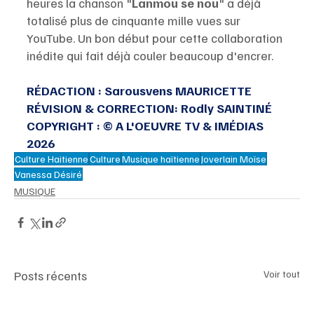
heures la chanson "
Lanmou se nou
" a déjà 
totalisé plus de cinquante mille vues sur 
YouTube. Un bon début pour cette collaboration 
inédite qui fait déjà couler beaucoup d'encrer. 
RÉDACTION : Sarousvens MAURICETTE
RÉVISION & CORRECTION: Rodly SAINTINÉ
COPYRIGHT : © A L'OEUVRE TV & IMÉDIAS 
2026
Culture Haitienne
Culture
Musique haïtienne
Joverlain Moïse
Vanessa Désiré
MUSIQUE
Posts récents
Voir tout