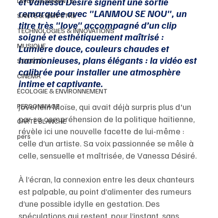
et Vanessa Désiré signent une sortie 
DIVERTISSEMENTS
remarquée avec "LANMOU SE NOU", un 
SANTÉ & BIEN-ETRE
titre très "love" accompagné d’un clip 
TECHNOLOGIES & INNOVATIONS
soigné et esthétiquement maîtrisé : 
MUSIQUE
Lumière douce, couleurs chaudes et 
harmonieuses, plans élégants : la vidéo est 
SOCIÉTÉ
calibrée pour installer une atmosphère 
CINÉMA
intime et captivante.
ÉCOLOGIE & ENVIRONNEMENT
Joverlein Moïse, qui avait déjà surpris plus d'un 
PERSONN'AGE
par sa compréhension de la politique haïtienne, 
CARTE BLANCHE
révèle ici une nouvelle facette de lui-même : 
pers
celle d’un artiste. Sa voix passionnée se mêle à 
celle, sensuelle et maîtrisée, de Vanessa Désiré. 
À l’écran, la connexion entre les deux chanteurs 
est palpable, au point d’alimenter des rumeurs 
d’une possible idylle en gestation. Des 
spéculations qui restent, pour l’instant, sans 