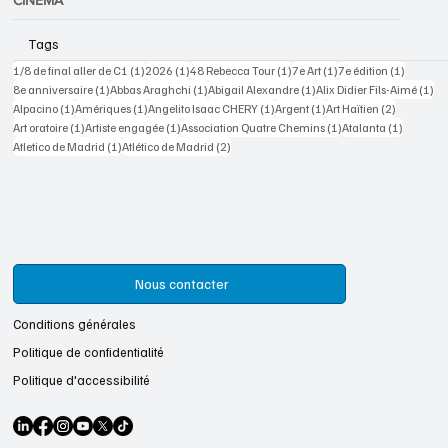
Tags
1 post
1 post
1 post
1 post
1 post
1/8 de final aller de C1
(1)
2026
(1)
48 Rebecca Tour
(1)
7e Art
(1)
7e édition
(1)
1 post
1 post
1 post
1 p
8e anniversaire
(1)
Abbas Araghchi
(1)
Abigail Alexandre
(1)
Alix Didier Fils-Aimé
(1)
1 post
1 post
1 post
1 post
2 posts
Alpacino
(1)
Amériques
(1)
Angelito Isaac CHERY
(1)
Argent
(1)
Art Haïtien
(2)
1 post
1 post
1 post
1 post
Art oratoire
(1)
Artiste engagée
(1)
Association Quatre Chemins
(1)
Atalanta
(1)
1 post
2 posts
Atletico de Madrid
(1)
Atlético de Madrid
(2)
Nous contacter
Conditions générales
Politique de confidentialité
Politique d'accessibilité