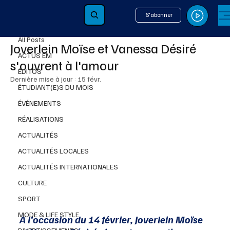
S'abonner
All Posts
14 févr.
2 min de lecture
All Posts
Joverlein Moïse et Vanessa Désiré
ACTUS EM
s'ouvrent à l'amour
ÉDITOS
Dernière mise à jour :
15 févr.
ÉTUDIANT(E)S DU MOIS
ÉVÉNEMENTS
RÉALISATIONS
ACTUALITÉS
ACTUALITÉS LOCALES
ACTUALITÉS INTERNATIONALES
CULTURE
SPORT
MODE & LIFE STYLE
À l’occasion du 14 février, Joverlein Moïse 