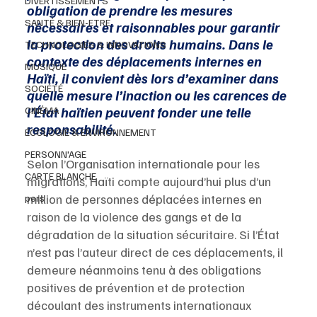
DIVERTISSEMENTS
obligation de prendre les mesures 
SANTÉ & BIEN-ETRE
nécessaires et raisonnables pour garantir 
la protection des droits humains. Dans le 
TECHNOLOGIES & INNOVATIONS
contexte des déplacements internes en 
MUSIQUE
Haïti, il convient dès lors d’examiner dans 
SOCIÉTÉ
quelle mesure l’inaction ou les carences de 
l’État haïtien peuvent fonder une telle 
CINÉMA
responsabilité.
ÉCOLOGIE & ENVIRONNEMENT
PERSONN'AGE
Selon l’Organisation internationale pour les 
CARTE BLANCHE
migrations, Haïti compte aujourd’hui plus d’un 
million de personnes déplacées internes en 
pers
raison de la violence des gangs et de la 
dégradation de la situation sécuritaire. Si l’État 
n’est pas l’auteur direct de ces déplacements, il 
demeure néanmoins tenu à des obligations 
positives de prévention et de protection 
découlant des instruments internationaux 