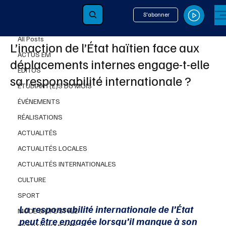
S'abonner
All Posts
16 avr.
3 min de lecture
All Posts
L’inaction de l’État haïtien face aux
ACTUS EM
déplacements internes engage-t-elle
ÉDITOS
sa responsabilité internationale ?
ÉTUDIANT(E)S DU MOIS
ÉVÉNEMENTS
RÉALISATIONS
ACTUALITÉS
ACTUALITÉS LOCALES
ACTUALITÉS INTERNATIONALES
CULTURE
SPORT
La responsabilité internationale de l’État 
MODE & LIFE STYLE
peut être engagée lorsqu’il manque à son 