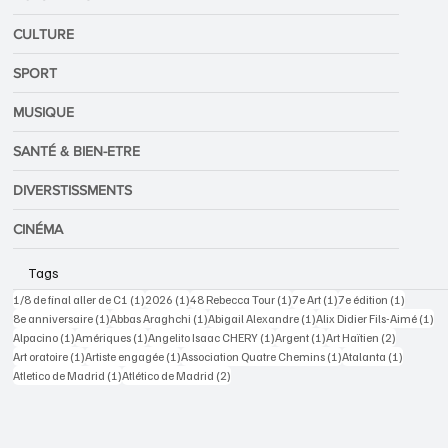
CULTURE
SPORT
MUSIQUE
SANTÉ & BIEN-ETRE
DIVERSTISSMENTS
CINÉMA
Tags
1 post
1 post
1 post
1 post
1 post
1/8 de final aller de C1
(1)
2026
(1)
48 Rebecca Tour
(1)
7e Art
(1)
7e édition
(1)
1 post
1 post
1 post
1 p
8e anniversaire
(1)
Abbas Araghchi
(1)
Abigail Alexandre
(1)
Alix Didier Fils-Aimé
(1)
1 post
1 post
1 post
1 post
2 posts
Alpacino
(1)
Amériques
(1)
Angelito Isaac CHERY
(1)
Argent
(1)
Art Haïtien
(2)
1 post
1 post
1 post
1 post
Art oratoire
(1)
Artiste engagée
(1)
Association Quatre Chemins
(1)
Atalanta
(1)
1 post
2 posts
Atletico de Madrid
(1)
Atlético de Madrid
(2)