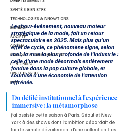
DIVERTISSEMENTS
SANTÉ & BIEN-ETRE
TECHNOLOGIES & INNOVATIONS
Le show-événement, nouveau moteur 
MUSIQUE
stratégique de la mode, fait un retour 
SOCIÉTÉ
spectaculaire en 2025. Mais plus qu’un 
CINÉMA
effet de cycle, ce phénomène signe, selon 
moi, la mue la plus profonde de l’industrie : 
ÉCOLOGIE & ENVIRONNEMENT
celle d’une mode désormais entièrement 
PERSONN'AGE
fondue dans la pop culture globale, et 
CARTE BLANCHE
soumise à une économie de l’attention 
effrénée.
pers
Du défilé institutionnel à l’expérience 
immersive : la métamorphose
J’ai assisté cette saison à Paris, Séoul et New 
York à des shows dont l’ambition débordait de 
loin le simple dévoilement d’une collection. Les 