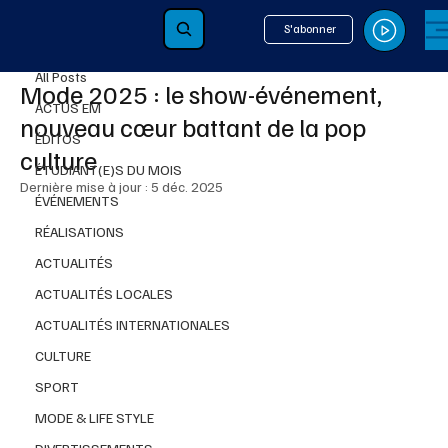
S'abonner
All Posts
11 nov. 2025
2 min de lecture
All Posts
Mode 2025 : le show-événement,
ACTUS EM
nouveau cœur battant de la pop
ÉDITOS
culture
ÉTUDIANT(E)S DU MOIS
Dernière mise à jour :
5 déc. 2025
ÉVÉNEMENTS
RÉALISATIONS
ACTUALITÉS
ACTUALITÉS LOCALES
ACTUALITÉS INTERNATIONALES
CULTURE
SPORT
MODE & LIFE STYLE