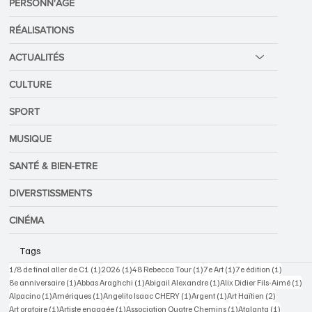
PERSONN'ÂGE
RÉALISATIONS
ACTUALITÉS
CULTURE
SPORT
MUSIQUE
SANTÉ & BIEN-ETRE
DIVERSTISSMENTS
CINÉMA
Tags
1 post
1 post
1 post
1 post
1 post
1/8 de final aller de C1
(1)
2026
(1)
48 Rebecca Tour
(1)
7e Art
(1)
7e édition
(1)
1 post
1 post
1 post
1 p
8e anniversaire
(1)
Abbas Araghchi
(1)
Abigail Alexandre
(1)
Alix Didier Fils-Aimé
(1)
1 post
1 post
1 post
1 post
2 posts
Alpacino
(1)
Amériques
(1)
Angelito Isaac CHERY
(1)
Argent
(1)
Art Haïtien
(2)
1 post
1 post
1 post
1 post
Art oratoire
(1)
Artiste engagée
(1)
Association Quatre Chemins
(1)
Atalanta
(1)