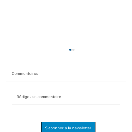
Commentaires
Rédigez un commentaire...
Sous le soleil des tropiques : la couleur au
service de la nature
S'abonner a la newsletter