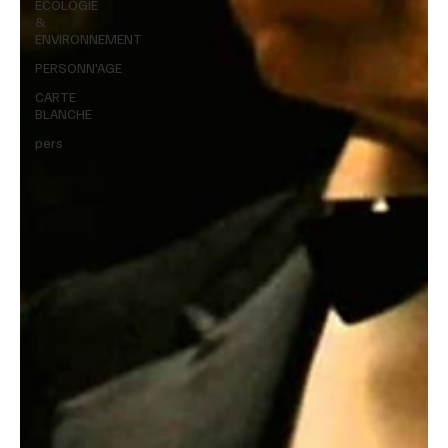
ÉCOLOGIE
&
ENVIRONNEMENT
PERSONN'AGE
CARTE
BLANCHE
pers