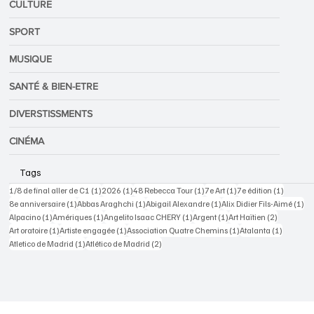
ACTUALITÉS
CULTURE
SPORT
MUSIQUE
SANTÉ & BIEN-ETRE
DIVERSTISSMENTS
CINÉMA
Tags
1 post
1 post
1 post
1 post
1 post
1/8 de final aller de C1
(1)
2026
(1)
48 Rebecca Tour
(1)
7e Art
(1)
7e édition
(1)
1 post
1 post
1 post
1 p
8e anniversaire
(1)
Abbas Araghchi
(1)
Abigail Alexandre
(1)
Alix Didier Fils-Aimé
(1)
1 post
1 post
1 post
1 post
2 posts
Alpacino
(1)
Amériques
(1)
Angelito Isaac CHERY
(1)
Argent
(1)
Art Haïtien
(2)
1 post
1 post
1 post
1 post
Art oratoire
(1)
Artiste engagée
(1)
Association Quatre Chemins
(1)
Atalanta
(1)
1 post
2 posts
Atletico de Madrid
(1)
Atlético de Madrid
(2)