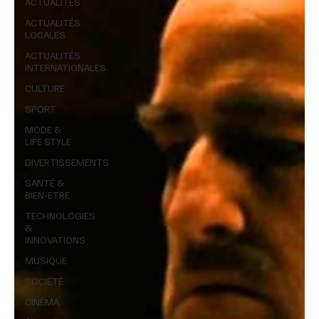
ACTUALITÉS
ACTUALITÉS
LOCALES
ACTUALITÉS
INTERNATIONALES
CULTURE
SPORT
MODE &
LIFE STYLE
DIVERTISSEMENTS
SANTÉ &
BIEN-ETRE
TECHNOLOGIES
&
INNOVATIONS
MUSIQUE
SOCIÉTÉ
CINÉMA