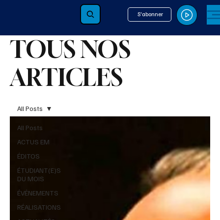
S'abonner
INFOS DE DERNIÈRES HEURES
TOUS NOS
ARTICLES
All Posts
All Posts
ACTUS EM
ÉDITOS
ÉTUDIANT(E)S
DU MOIS
ÉVÉNEMENTS
RÉALISATIONS